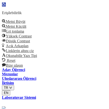
Open
toolbar
Erişilebilirlik
Metni Büyüt
Metni Küçült
Gri tonlama
Yüksek Contrast
Düşük Contrast
Açık Arkaplan
Linklerin altını çiz
Okunabilir Yazı Tipi
Reset
Bize ulaşın
Aday Öğrenci
Mezunlar
Uluslararası Öğrenci
İletişim
TR
EN
Laboratuvar Sistemi