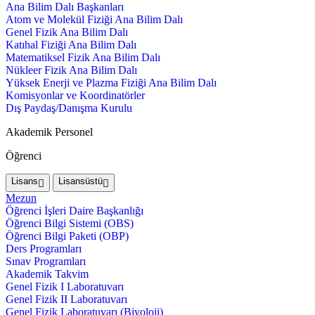
Ana Bilim Dalı Başkanları
Atom ve Molekül Fiziği Ana Bilim Dalı
Genel Fizik Ana Bilim Dalı
Katıhal Fiziği Ana Bilim Dalı
Matematiksel Fizik Ana Bilim Dalı
Nükleer Fizik Ana Bilim Dalı
Yüksek Enerji ve Plazma Fiziği Ana Bilim Dalı
Komisyonlar ve Koordinatörler
Dış Paydaş/Danışma Kurulu
Akademik Personel
Öğrenci
Lisans
Lisansüstü
Mezun
Öğrenci İşleri Daire Başkanlığı
Öğrenci Bilgi Sistemi (OBS)
Öğrenci Bilgi Paketi (OBP)
Ders Programları
Sınav Programları
Akademik Takvim
Genel Fizik I Laboratuvarı
Genel Fizik II Laboratuvarı
Genel Fizik Laboratuvarı (Biyoloji)